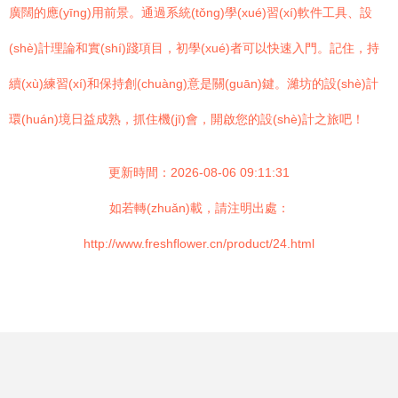
廣闊的應(yīng)用前景。通過系統(tǒng)學(xué)習(xí)軟件工具、設
(shè)計理論和實(shí)踐項目，初學(xué)者可以快速入門。記住，持
續(xù)練習(xí)和保持創(chuàng)意是關(guān)鍵。濰坊的設(shè)計
環(huán)境日益成熟，抓住機(jī)會，開啟您的設(shè)計之旅吧！
更新時間：2026-08-06 09:11:31
如若轉(zhuǎn)載，請注明出處：
http://www.freshflower.cn/product/24.html