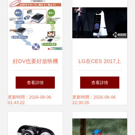
勢
好DV也要好放映機
LG在CES 2017上
(jī)支持 佳能優
展示智能機(jī)器人
查看詳情
查看詳情
(yōu)品放映機(jī)如
與電腦平面設(shè)
更新時間：2026-08-06
更新時間：2026-08-06
01:43:22
22:30:26
何提升電腦動畫觀
計的未來融合
賞體驗