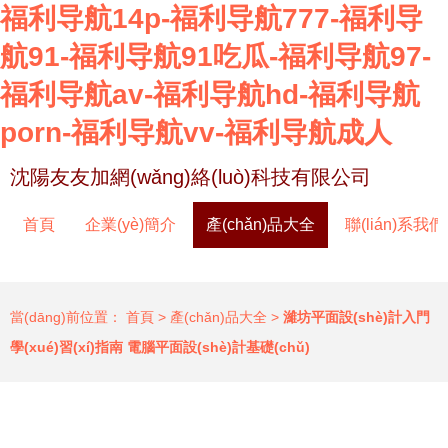
福利导航14p-福利导航777-福利导
航91-福利导航91吃瓜-福利导航97-
福利导航av-福利导航hd-福利导航
porn-福利导航vv-福利导航成人
沈陽友友加網(wǎng)絡(luò)科技有限公司
首頁
企業(yè)簡介
產(chǎn)品大全
聯(lián)系我們
當(dāng)前位置：
首頁
>
產(chǎn)品大全
>
濰坊平面設(shè)計入門
學(xué)習(xí)指南 電腦平面設(shè)計基礎(chǔ)