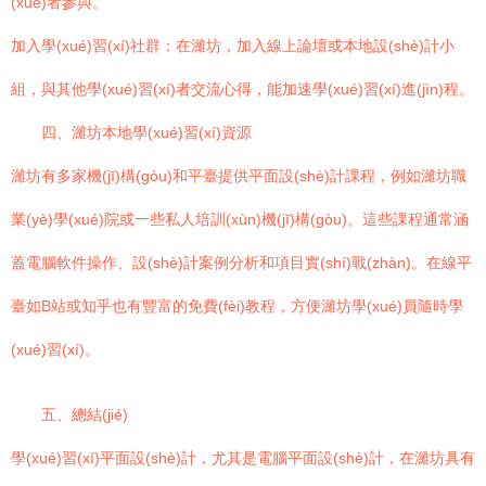
(xué)者參與。
加入學(xué)習(xí)社群：在濰坊，加入線上論壇或本地設(shè)計小
組，與其他學(xué)習(xí)者交流心得，能加速學(xué)習(xí)進(jìn)程。
四、濰坊本地學(xué)習(xí)資源
濰坊有多家機(jī)構(gòu)和平臺提供平面設(shè)計課程，例如濰坊職
業(yè)學(xué)院或一些私人培訓(xùn)機(jī)構(gòu)。這些課程通常涵
蓋電腦軟件操作、設(shè)計案例分析和項目實(shí)戰(zhàn)。在線平
臺如B站或知乎也有豐富的免費(fèi)教程，方便濰坊學(xué)員隨時學
(xué)習(xí)。
五、總結(jié)
學(xué)習(xí)平面設(shè)計，尤其是電腦平面設(shè)計，在濰坊具有