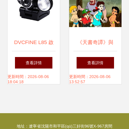
DVCFINE L85 啟
《天書奇譚》與
明星高清攝像頭 夜
《舒克貝塔》重制
查看詳情
查看詳情
視加持，特價搶購
動畫復(fù)古風
更新時間：2026-08-06
更新時間：2026-08-06
18:04:18
13:52:57
不容錯過
(fēng)潮能否贏得
新一代觀眾的心？
地址：遼寧省沈陽市和平區(qū)三好街96號X-967房間