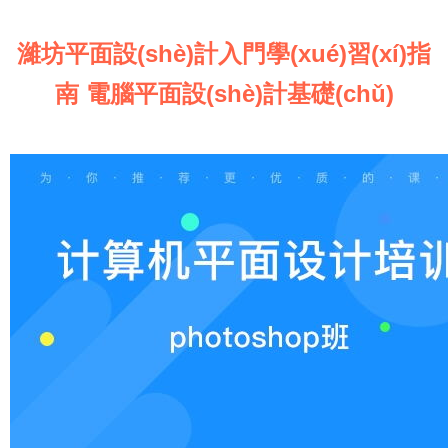
濰坊平面設(shè)計入門學(xué)習(xí)指
南 電腦平面設(shè)計基礎(chǔ)