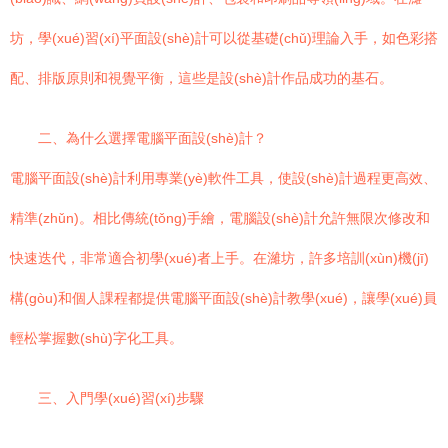
坊，學(xué)習(xí)平面設(shè)計可以從基礎(chǔ)理論入手，如色彩搭
配、排版原則和視覺平衡，這些是設(shè)計作品成功的基石。
二、為什么選擇電腦平面設(shè)計？
電腦平面設(shè)計利用專業(yè)軟件工具，使設(shè)計過程更高效、
精準(zhǔn)。相比傳統(tǒng)手繪，電腦設(shè)計允許無限次修改和
快速迭代，非常適合初學(xué)者上手。在濰坊，許多培訓(xùn)機(jī)
構(gòu)和個人課程都提供電腦平面設(shè)計教學(xué)，讓學(xué)員
輕松掌握數(shù)字化工具。
三、入門學(xué)習(xí)步驟