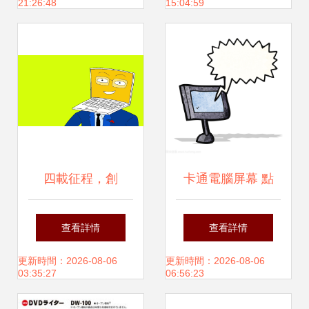
21:26:48
15:04:59
XP系統(tǒng)適用
意表達(dá)
下載指南
四載征程，創
卡通電腦屏幕 點
(chuàng)意無限 慶
(diǎn)亮創
查看詳情
查看詳情
祝電腦先生動畫工
(chuàng)意靈感的
更新時間：2026-08-06
更新時間：2026-08-06
03:35:27
06:56:23
作室成立四周年
平面設(shè)計新趨