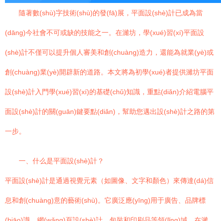
隨著數(shù)字技術(shù)的發(fā)展，平面設(shè)計已成為當
(dāng)今社會不可或缺的技能之一。在濰坊，學(xué)習(xí)平面設
(shè)計不僅可以提升個人審美和創(chuàng)造力，還能為就業(yè)或
創(chuàng)業(yè)開辟新的道路。本文將為初學(xué)者提供濰坊平面
設(shè)計入門學(xué)習(xí)的基礎(chǔ)知識，重點(diǎn)介紹電腦平
面設(shè)計的關(guān)鍵要點(diǎn)，幫助您邁出設(shè)計之路的第
一步。
一、什么是平面設(shè)計？
平面設(shè)計是通過視覺元素（如圖像、文字和顏色）來傳達(dá)信
息和創(chuàng)意的藝術(shù)。它廣泛應(yīng)用于廣告、品牌標
(biāo)識、網(wǎng)頁設(shè)計、包裝和印刷品等領(lǐng)域。在濰