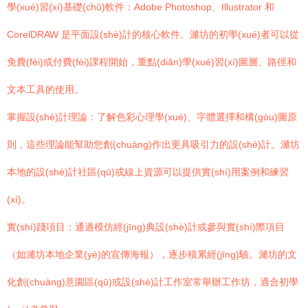
學(xué)習(xí)基礎(chǔ)軟件：Adobe Photoshop、Illustrator 和
CorelDRAW 是平面設(shè)計的核心軟件。濰坊的初學(xué)者可以從
免費(fèi)或付費(fèi)課程開始，重點(diǎn)學(xué)習(xí)圖層、路徑和
文本工具的使用。
掌握設(shè)計理論：了解色彩心理學(xué)、字體選擇和構(gòu)圖原
則，這些理論能幫助您創(chuàng)作出更具吸引力的設(shè)計。濰坊
本地的設(shè)計社區(qū)或線上資源可以提供實(shí)用案例和練習
(xí)。
實(shí)踐項目：通過模仿經(jīng)典設(shè)計或參與實(shí)際項目
（如濰坊本地企業(yè)的宣傳海報），逐步積累經(jīng)驗。濰坊的文
化創(chuàng)意園區(qū)或設(shè)計工作室常舉辦工作坊，適合初學