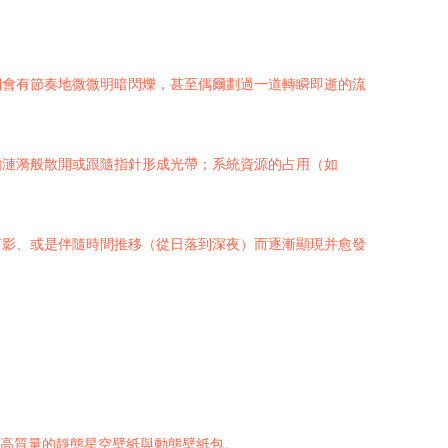
們會有節奏地微微明暗閃爍，甚至偶爾劃過一道轉瞬即逝的流
如漣漪般散開或跟隨指針形成光帶；系統資源的占用（如
剪影、或是伴隨時間推移（從日落到深夜）而逐漸顯現并愈發
到海量高質量的靜態星空壁紙與動態壁紙包。