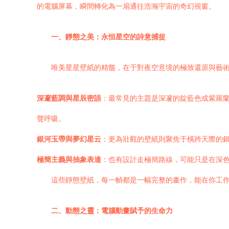
的電腦屏幕，瞬間轉化為一扇通往浩瀚宇宙的奇幻視窗。
一、靜態之美：永恒星空的詩意捕捉
唯美星星壁紙的精髓，在于對夜空意境的極致還原與藝
深邃藍調與星辰密語
：最常見的主題是深邃的靛藍色或紫羅
聲呼吸。
銀河玉帶與夢幻星云
：更為壯觀的壁紙則聚焦于橫跨天際的
極簡主義與抽象表達
：也有設計走極簡路線，可能只是在深色
這些靜態壁紙，每一幀都是一幅完整的畫作，能在你工
二、動態之靈：電腦動畫賦予的生命力