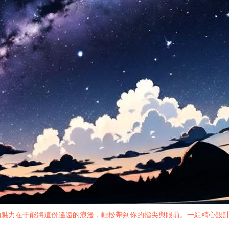
的魅力在于能將這份遙遠的浪漫，輕松帶到你的指尖與眼前。一組精心設