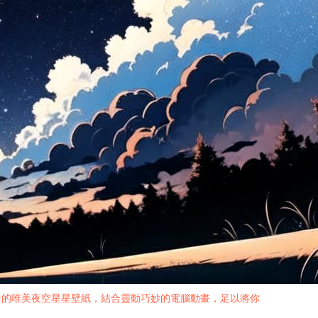
計的唯美夜空星星壁紙，結合靈動巧妙的電腦動畫，足以將你