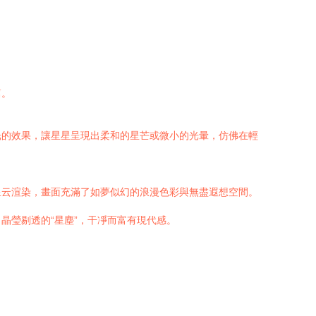
篇。
光的效果，讓星星呈現出柔和的星芒或微小的光暈，仿佛在輕
星云渲染，畫面充滿了如夢似幻的浪漫色彩與無盡遐想空間。
晶瑩剔透的“星塵”，干凈而富有現代感。