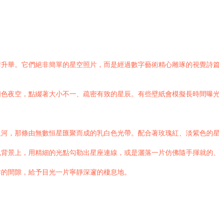
術升華。它們絕非簡單的星空照片，而是經過數字藝術精心雕琢的視覺詩
蘭色夜空，點綴著大小不一、疏密有致的星辰。有些壁紙會模擬長時間曝
銀河，那條由無數恒星匯聚而成的乳白色光帶。配合著玫瑰紅、淡紫色的
背景上，用精細的光點勾勒出星座連線，或是灑落一片仿佛隨手揮就的、
作的間隙，給予目光一片寧靜深邃的棲息地。