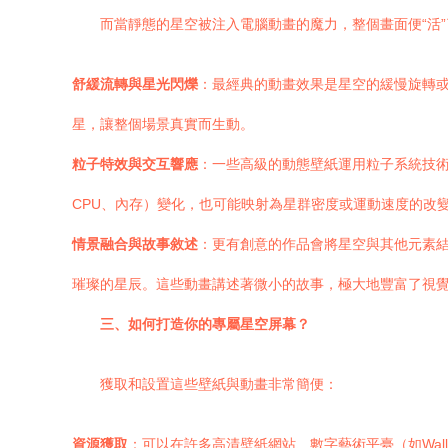
而當靜態的星空被注入電腦動畫的魔力，整個畫面便“活
舒緩流轉與星光閃爍
：最經典的動畫效果是星空的緩慢旋轉
星，讓整個場景真實而生動。
粒子特效與交互響應
：一些高級的動態壁紙運用粒子系統技
CPU、內存）變化，也可能映射為星群密度或運動速度的改
情景融合與故事敘述
：更有創意的作品會將星空與其他元素
璀璨的星辰。這些動畫講述著微小的故事，極大地豐富了視
三、如何打造你的專屬星空屏幕？
獲取和設置這些壁紙與動畫非常簡便：
資源獲取
：可以在許多高清壁紙網站、數字藝術平臺（如Wallp