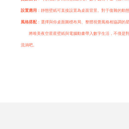
設置應用
：靜態壁紙可直接設置為桌面背景。對于復雜的動態壁紙
風格搭配
：選擇與你桌面圖標布局、整體視覺風格相協調的
將唯美夜空星星壁紙與電腦動畫帶入數字生活，不僅是
流淌吧。