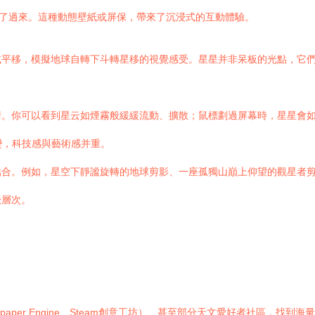
”了過來。這種動態壁紙或屏保，帶來了沉浸式的互動體驗。
或平移，模擬地球自轉下斗轉星移的視覺感受。星星并非呆板的光點，它
術。你可以看到星云如煙霧般緩緩流動、擴散；鼠標劃過屏幕時，星星會
變，科技感與藝術感并重。
結合。例如，星空下靜謐旋轉的地球剪影、一座孤獨山巔上仰望的觀星者
覺層次。
aper Engine、Steam創意工坊）、甚至部分天文愛好者社區，找