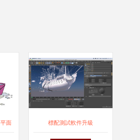
 平面
標配測試軟件升級