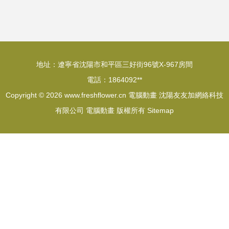
魅力
地址：遼寧省沈陽市和平區三好街96號X-967房間
電話：1864092**
Copyright © 2026
www.freshflower.cn
電腦動畫
沈陽友友加網絡科技
有限公司
電腦動畫
版權所有
Sitemap