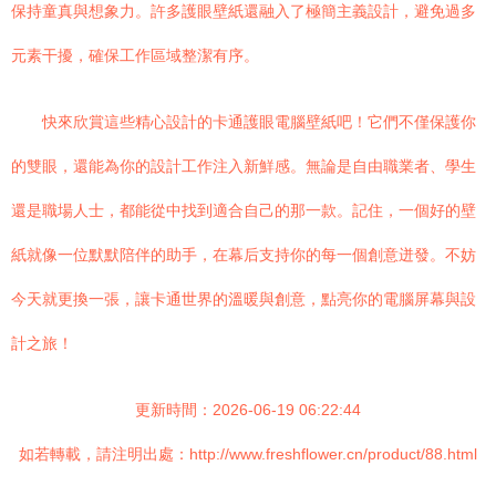
保持童真與想象力。許多護眼壁紙還融入了極簡主義設計，避免過多
元素干擾，確保工作區域整潔有序。
快來欣賞這些精心設計的卡通護眼電腦壁紙吧！它們不僅保護你
的雙眼，還能為你的設計工作注入新鮮感。無論是自由職業者、學生
還是職場人士，都能從中找到適合自己的那一款。記住，一個好的壁
紙就像一位默默陪伴的助手，在幕后支持你的每一個創意迸發。不妨
今天就更換一張，讓卡通世界的溫暖與創意，點亮你的電腦屏幕與設
計之旅！
更新時間：2026-06-19 06:22:44
如若轉載，請注明出處：http://www.freshflower.cn/product/88.html