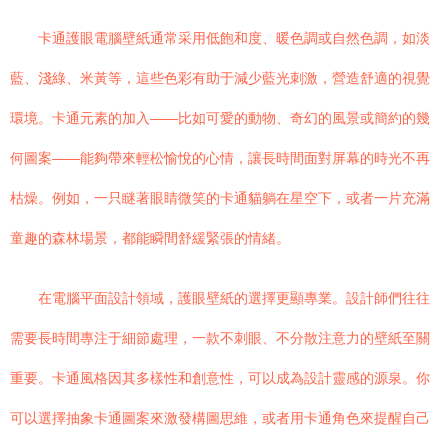
卡通護眼電腦壁紙通常采用低飽和度、暖色調或自然色調，如淡
藍、淺綠、米黃等，這些色彩有助于減少藍光刺激，營造舒適的視覺
環境。卡通元素的加入——比如可愛的動物、奇幻的風景或簡約的幾
何圖案——能夠帶來輕松愉悅的心情，讓長時間面對屏幕的時光不再
枯燥。例如，一只瞇著眼睛微笑的卡通貓躺在星空下，或者一片充滿
童趣的森林場景，都能瞬間舒緩緊張的情緒。
在電腦平面設計領域，護眼壁紙的選擇更顯專業。設計師們往往
需要長時間專注于細節處理，一款不刺眼、不分散注意力的壁紙至關
重要。卡通風格因其多樣性和創意性，可以成為設計靈感的源泉。你
可以選擇抽象卡通圖案來激發構圖思維，或者用卡通角色來提醒自己